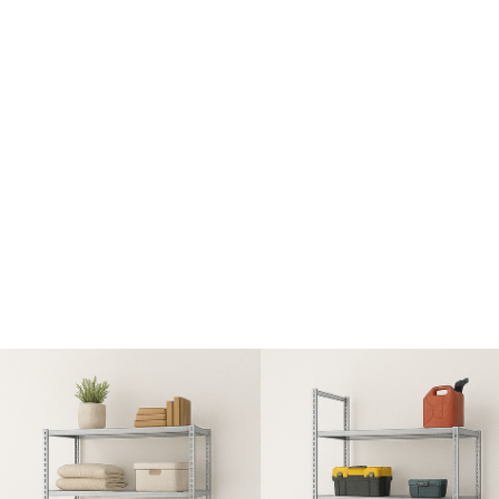
Верстаки слесарные
Ворота кованые
Заборы металлические
Изделия из нержавейки
Козырьки металлические
Навесы из поликарбоната
Тележки грузовые
Ограды на кладбище
Политики конфиденциальности
Общество с ограниченной ответственностью ООО "Империя
стали", УНП 691775816, р/с MTBK30120001093300069272 в
ЗАО "МТБанк" БИК MTBKBY22 Зарегистрировано 20.10.2014
Минским районным исполнительным комитетом Юридический
адрес: г. Минск, Логойский тракт 20, офис 406. Здание НАН.
Информация, опубликованная на веб-сайте, не является
публичной офертой, а предоставляется исключительно в
информационных целях. Компания оставляет за собой право
вносить изменения по своему усмотрению. Изображения
товаров в каталоге на сайте могут отличаться от реальных и