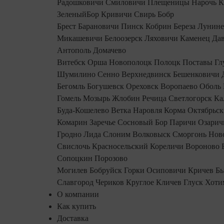
Радошковичи
Смиловичи
Плещеницы
Нарочь
К
ЗеленыйБор
Кривичи
Свирь
Бобр
Брест
Барановичи
Пинск
Кобрин
Береза
Лунин
Микашевичи
Белоозерск
Ляховичи
Каменец
Дав
Антополь
Домачево
Витебск
Орша
Новополоцк
Полоцк
Поставы
Гл
Шумилино
Сенно
Верхнедвинск
Бешенковичи
Бегомль
Богушевск
Ореховск
Воропаево
Оболь
Гомель
Мозырь
Жлобин
Речица
Светлогорск
Ка
Буда-Кошелево
Ветка
Наровля
Корма
Октябрьс
Комарин
Заречье
Сосновый Бор
Паричи
Озарич
Гродно
Лида
Слоним
Волковыск
Сморгонь
Нов
Свислочь
Красносельский
Кореличи
Вороново
Сопоцкин
Порозово
Могилев
Бобруйск
Горки
Осиповичи
Кричев
Б
Славгород
Чериков
Круглое
Кличев
Глуск
Хоти
О компании
Как купить
Доставка