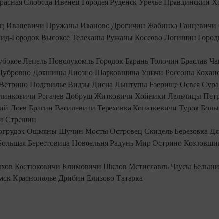
расная Слобода
Ивенец
Городея
Руденск
Уречье
Правдинский
Х
ец
Ивацевичи
Пружаны
Иваново
Дрогичин
Жабинка
Ганцевичи
ид-Городок
Высокое
Телеханы
Ружаны
Коссово
Логишин
Город
убокое
Лепель
Новолукомль
Городок
Барань
Толочин
Браслав
Ча
Дубровно
Докшицы
Лиозно
Шарковщина
Ушачи
Россоны
Кохан
Ветрино
Подсвилье
Видзы
Дисна
Лынтупы
Езерище
Освея
Сур
линковичи
Рогачев
Добруш
Житковичи
Хойники
Лельчицы
Пет
кий
Лоев
Брагин
Василевичи
Тереховка
Копаткевичи
Туров
Боль
и
Стрешин
огрудок
Ошмяны
Щучин
Мосты
Островец
Скидель
Березовка
Дя
Большая Берестовица
Новоельня
Радунь
Мир
Острино
Козловщи
ыхов
Костюковичи
Климовичи
Шклов
Мстиславль
Чаусы
Белыни
мск
Краснополье
Дрибин
Елизово
Татарка