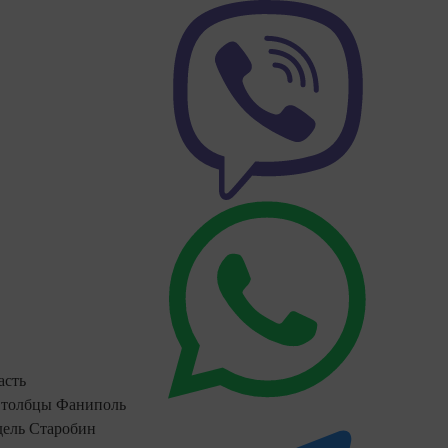
асть
толбцы
Фаниполь
ель
Старобин