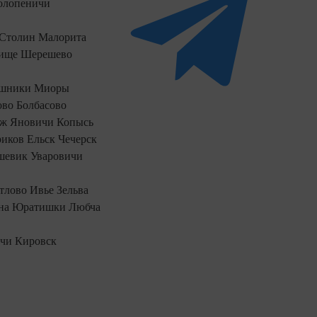
олопеничи
Столин
Малорита
ище
Шерешево
шники
Миоры
ово
Болбасово
аж
Яновичи
Копысь
риков
Ельск
Чечерск
шевик
Уваровичи
тлово
Ивье
Зельва
на
Юратишки
Любча
чи
Кировск