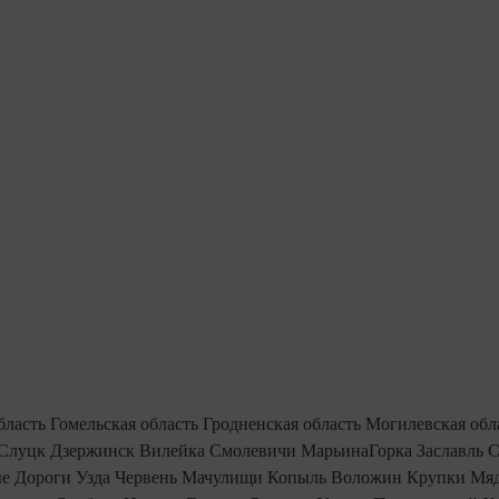
бласть
Гомельская область
Гродненская область
Могилевская обл
Слуцк
Дзержинск
Вилейка
Смолевичи
МарьинаГорка
Заславль
С
е Дороги
Узда
Червень
Мачулищи
Копыль
Воложин
Крупки
Мяд