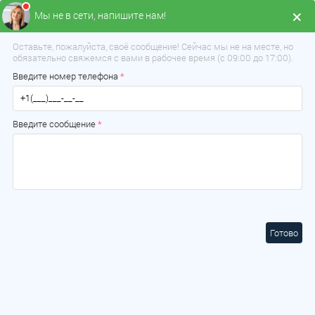
Мы не в сети, напишите нам!
Оставьте, пожалуйста, своё сообщение! Сейчас мы не на месте, но
Все о товаре
Характеристики
Отзывов
0
Рекоме
обязательно свяжемся с вами в рабочее время (с 09:00 до 17:00).
Введите номер телефона
*
Введите сообщение
*
Готово
Выберите ваш город:
Микашевичи
×
Выберите ваш город