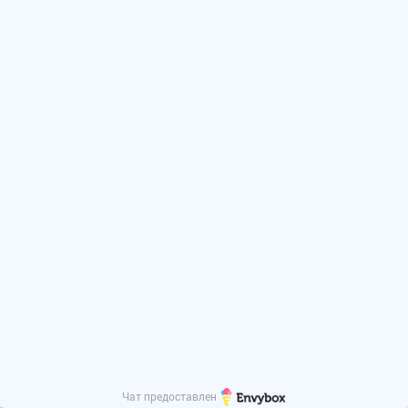
Шкафы
Все шкафы
Абонентские шкафы
Архивные шкафы
Бухгалтерские шкафы
Гардеробные шкафы
Шкафы для покупателей
Инструментальные шкафы
Картотечные шкафы
Ключницы
Медицинские шкафы
Оружейные шкафы
Хозяйственные шкафы
Ящики почтовые
Сейфы
Все сейфы
Встраиваемые сейфы
Депозитные сейфы
Мебельные взломостойкие сейфы
Оружейные сейфы
Офисные сейфы
Благоустройство территории
Чат предоставлен
Велопарковки