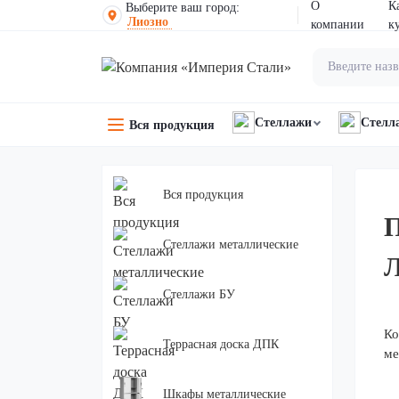
О
К
Выберите ваш город:
Лиозно
компании
к
Стеллажи
Стелл
Вся продукция
Вся продукция
П
Стеллажи металлические
Л
Стеллажи БУ
Ко
Террасная доска ДПК
ме
Шкафы металлические