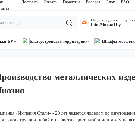
ак
Доставка
Оплата
Гарантии
Возврат
Блог
FAQ
упить
Отдел продаж и тендеров
info@imstal.by
ажи БУ
Благоустройство территории
Шкафы металли
роизводство металлических изд
иозно
мпания «Империя Стали» - 20 лет является лидером по изготовлен
таллоконструкции любой сложности с доставкой и монтажом по все