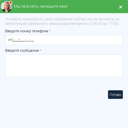
Мы не в сети, напишите нам!
Заказать звонок
+375 (33) 639-21-49
Оставьте, пожалуйста, своё сообщение! Сейчас мы не на месте, но
обязательно свяжемся с вами в рабочее время (с 09:00 до 17:00).
Введите номер телефона
*
Введите сообщение
*
Готово