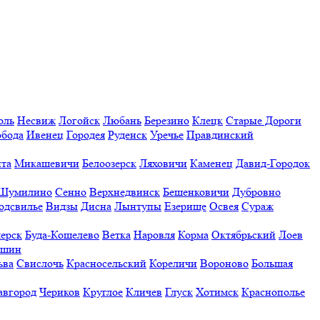
оль
Несвиж
Логойск
Любань
Березино
Клецк
Старые Дороги
обода
Ивенец
Городея
Руденск
Уречье
Правдинский
та
Микашевичи
Белоозерск
Ляховичи
Каменец
Давид-Городок
Шумилино
Сенно
Верхнедвинск
Бешенковичи
Дубровно
одсвилье
Видзы
Дисна
Лынтупы
Езерище
Освея
Сураж
ерск
Буда-Кошелево
Ветка
Наровля
Корма
Октябрьский
Лоев
ешин
ьва
Свислочь
Красносельский
Кореличи
Вороново
Большая
авгород
Чериков
Круглое
Кличев
Глуск
Хотимск
Краснополье