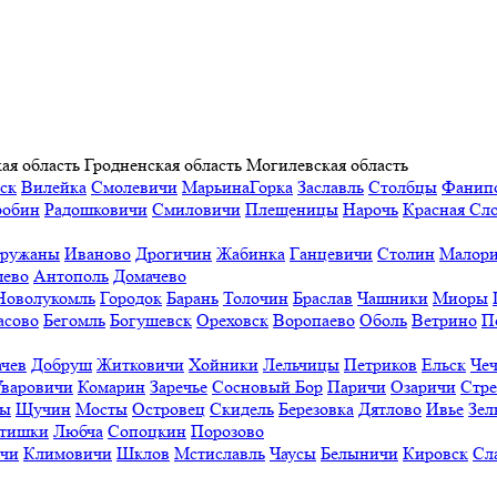
ая область
Гродненская область
Могилевская область
ск
Вилейка
Смолевичи
МарьинаГорка
Заславль
Столбцы
Фанип
робин
Радошковичи
Смиловичи
Плещеницы
Нарочь
Красная Сл
ружаны
Иваново
Дрогичин
Жабинка
Ганцевичи
Столин
Малори
ево
Антополь
Домачево
Новолукомль
Городок
Барань
Толочин
Браслав
Чашники
Миоры
асово
Бегомль
Богушевск
Ореховск
Воропаево
Оболь
Ветрино
П
ачев
Добруш
Житковичи
Хойники
Лельчицы
Петриков
Ельск
Чеч
Уваровичи
Комарин
Заречье
Сосновый Бор
Паричи
Озаричи
Стр
ы
Щучин
Мосты
Островец
Скидель
Березовка
Дятлово
Ивье
Зел
тишки
Любча
Сопоцкин
Порозово
ичи
Климовичи
Шклов
Мстиславль
Чаусы
Белыничи
Кировск
Сл