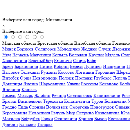
Выберите ваш город:
Микашевичи
×
Выберите ваш город
Минская область
Брестская область
Витебская область
Гомельск
Минск
Борисов
Солигорск
Молодечно
Жодино
Слуцк
Дзержин
Узда
Червень
Мачулищи
Копыль
Воложин
Крупки
Мядель
Ста
Холопеничи
ЗеленыйБор
Кривичи
Свирь
Бобр
Брест
Барановичи
Пинск
Кобрин
Береза
Лунинец
Ивацевичи
П
Высокое
Телеханы
Ружаны
Коссово
Логишин
Городище
Шереш
Витебск
Орша
Новополоцк
Полоцк
Поставы
Глубокое
Лепель
Докшицы
Лиозно
Шарковщина
Ушачи
Россоны
Коханово
Болб
Яновичи
Копысь
Гомель
Мозырь
Жлобин
Речица
Светлогорск
Калинковичи
Рог
Брагин
Василевичи
Тереховка
Копаткевичи
Туров
Большевик
Гродно
Лида
Слоним
Волковыск
Сморгонь
Новогрудок
Ошмян
Берестовица
Новоельня
Радунь
Мир
Острино
Козловщина
Юра
Могилев
Бобруйск
Горки
Осиповичи
Кричев
Быхов
Костюков
Дрибин
Елизово
Татарка