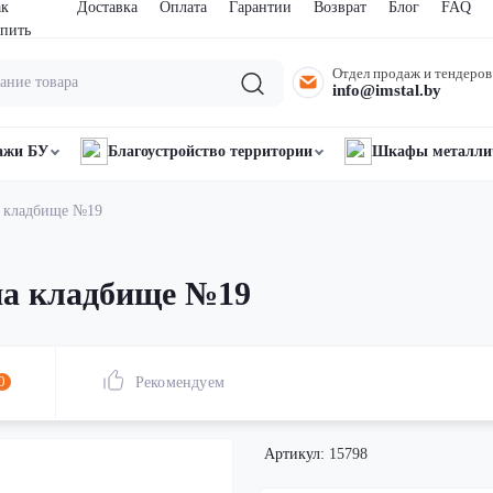
ак
Доставка
Оплата
Гарантии
Возврат
Блог
FAQ
пить
Отдел продаж и тендеров
info@imstal.by
ажи БУ
Благоустройство территории
Шкафы металли
а кладбище №19
на кладбище №19
0
Рекомендуем
Артикул:
15798