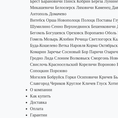
Брест
Барановичи
Пинск
Кобрин
Береза
Лунин
Микашевичи
Белоозерск
Ляховичи
Каменец
Дав
Антополь
Домачево
Витебск
Орша
Новополоцк
Полоцк
Поставы
Гл
Шумилино
Сенно
Верхнедвинск
Бешенковичи
Бегомль
Богушевск
Ореховск
Воропаево
Оболь
Гомель
Мозырь
Жлобин
Речица
Светлогорск
Ка
Буда-Кошелево
Ветка
Наровля
Корма
Октябрьс
Комарин
Заречье
Сосновый Бор
Паричи
Озарич
Гродно
Лида
Слоним
Волковыск
Сморгонь
Нов
Свислочь
Красносельский
Кореличи
Вороново
Сопоцкин
Порозово
Могилев
Бобруйск
Горки
Осиповичи
Кричев
Б
Славгород
Чериков
Круглое
Кличев
Глуск
Хоти
О компании
Как купить
Доставка
Оплата
Гарантии