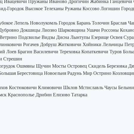
ец
Ивацевичи
Пружаны
Иваново
Дрогичин
Жабинка
Ганцевичи
ид-Городок
Высокое
Телеханы
Ружаны
Коссово
Логишин
Город
убокое
Лепель
Новолукомль
Городок
Барань
Толочин
Браслав
Ча
Дубровно
Докшицы
Лиозно
Шарковщина
Ушачи
Россоны
Кохан
Ветрино
Подсвилье
Видзы
Дисна
Лынтупы
Езерище
Освея
Сур
линковичи
Рогачев
Добруш
Житковичи
Хойники
Лельчицы
Пет
кий
Лоев
Брагин
Василевичи
Тереховка
Копаткевичи
Туров
Боль
и
Стрешин
огрудок
Ошмяны
Щучин
Мосты
Островец
Скидель
Березовка
Дя
Большая Берестовица
Новоельня
Радунь
Мир
Острино
Козловщи
ыхов
Костюковичи
Климовичи
Шклов
Мстиславль
Чаусы
Белыни
мск
Краснополье
Дрибин
Елизово
Татарка