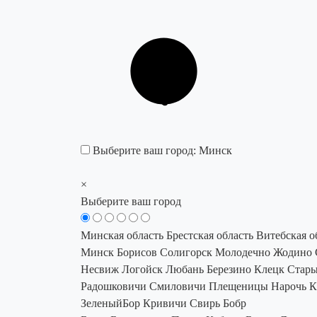
Выберите ваш город:
Минск
×
Выберите ваш город
Минская область
Брестская область
Витебская о
Минск
Борисов
Солигорск
Молодечно
Жодино
Несвиж
Логойск
Любань
Березино
Клецк
Стары
Радошковичи
Смиловичи
Плещеницы
Нарочь
К
ЗеленыйБор
Кривичи
Свирь
Бобр