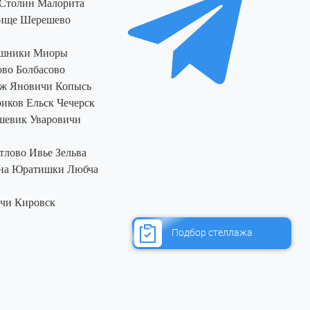
Столин
Малорита
ище
Шерешево
шники
Миоры
ово
Болбасово
аж
Яновичи
Копысь
риков
Ельск
Чечерск
шевик
Уваровичи
тлово
Ивье
Зельва
на
Юратишки
Любча
чи
Кировск
Подбор стеллажа