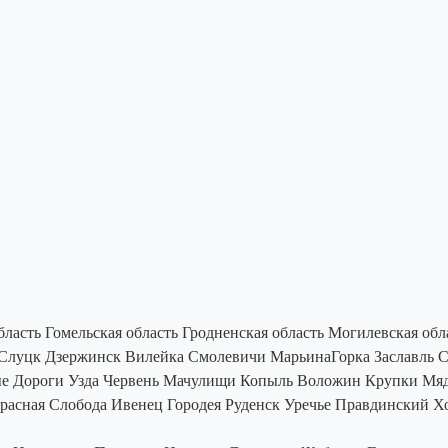
бласть
Гомельская область
Гродненская область
Могилевская обл
Слуцк
Дзержинск
Вилейка
Смолевичи
МарьинаГорка
Заславль
С
е Дороги
Узда
Червень
Мачулищи
Копыль
Воложин
Крупки
Мяд
расная Слобода
Ивенец
Городея
Руденск
Уречье
Правдинский
Х