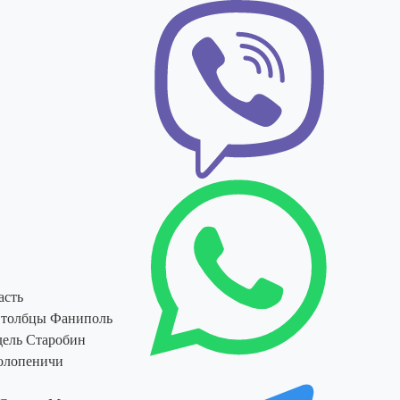
асть
толбцы
Фаниполь
ель
Старобин
олопеничи